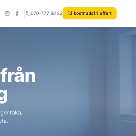
070-777 88 23
Få kostnadsfri offert
från
g
ger raka,
yta.