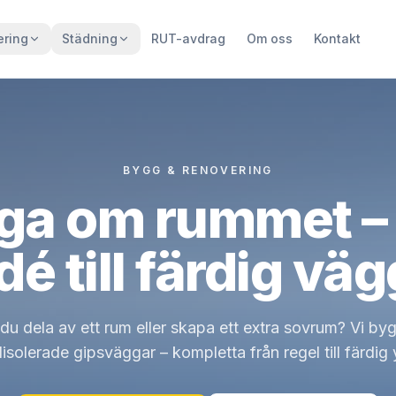
ering
Städning
RUT-avdrag
Om oss
Kontakt
BYGG & RENOVERING
ga om rummet – 
idé till färdig väg
du dela av ett rum eller skapa ett extra sovrum? Vi byg
disolerade gipsväggar – kompletta från regel till färdig 