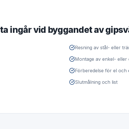
ta ingår vid byggandet av gips
Resning av stål- eller t
Montage av enkel- eller 
Förberedelse för el och 
Slutmålning och list