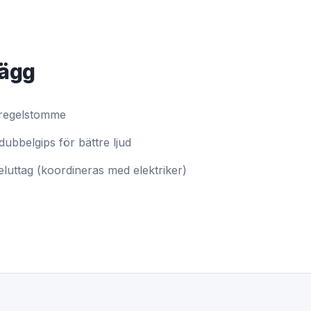
vägg
räregelstomme
dubbelgips för bättre ljud
eluttag (koordineras med elektriker)