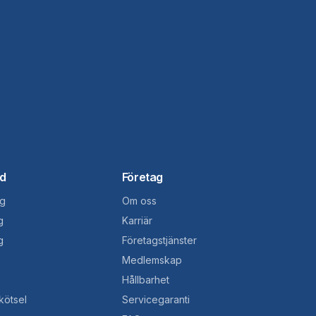
d
Företag
g
Om oss
g
Karriär
g
Företagstjänster
Medlemskap
Hållbarhet
kötsel
Servicegaranti