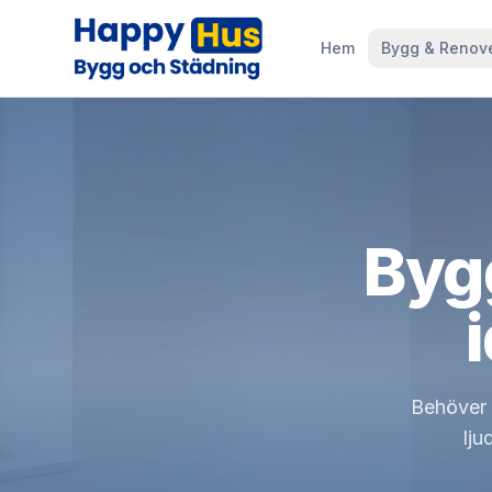
Hem
Bygg & Renov
Byg
Behöver 
lju