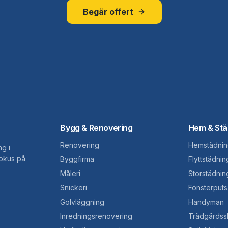
Begär offert
Bygg & Renovering
Hem & Stä
Renovering
Hemstädnin
ng i
fokus på
Byggfirma
Flyttstädnin
Måleri
Storstädnin
Snickeri
Fönsterputs
Golvläggning
Handyman
Inredningsrenovering
Trädgårdss