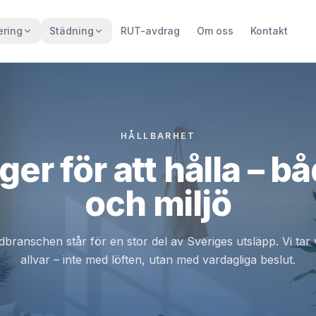
ering
Städning
RUT-avdrag
Om oss
Kontakt
HÅLLBARHET
ger för att hålla – b
och miljö
branschen står för en stor del av Sveriges utsläpp. Vi tar
allvar – inte med löften, utan med vardagliga beslut.