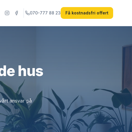
070-777 88 23
Få kostnadsfri offert
åde hus
 vårt ansvar på