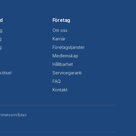
d
Företag
g
Om oss
g
Karriär
g
Företagstjänster
Medlemskap
Hållbarhet
kötsel
Servicegaranti
FAQ
Kontakt
amhetsområden