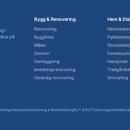
Bygg & Renovering
Hem & Stä
Renovering
Hemstädnin
ng i
fokus på
Byggfirma
Flyttstädnin
Måleri
Storstädnin
Snickeri
Fönsterputs
Golvläggning
Handyman
Inredningsrenovering
Trädgårdss
Utvändig renovering
Snöröjning
r
Integritetspolicy
Avbokning & återbetalning
RUT & ROT
Servicegaranti
Verks